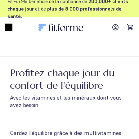
FitForMe bénéficie de la confiance de
200,000+ clients
chaque jour
et de
plus de 8 000 professionnels de
santé.
MyFFM ac
Open menu
items
Profitez chaque jour du
confort de l'équilibre
Avec les vitamines et les minéraux dont vous
avez besoin
Gardez l'équilibre grâce à des multivitamines