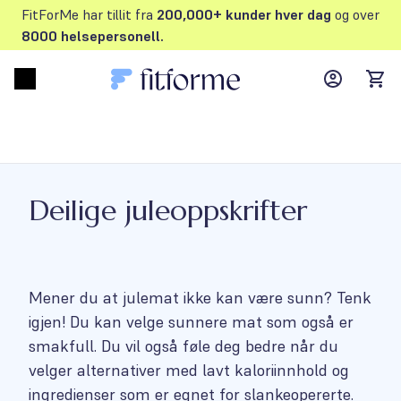
FitForMe har tillit fra
200,000+ kunder hver dag
og over
8000 helsepersonell.
MyFFM ac
Open menu
items
Deilige juleoppskrifter
Mener du at julemat ikke kan være sunn? Tenk
igjen! Du kan velge sunnere mat som også er
smakfull. Du vil også føle deg bedre når du
velger alternativer med lavt kaloriinnhold og
ingredienser som er egnet for slankeopererte.