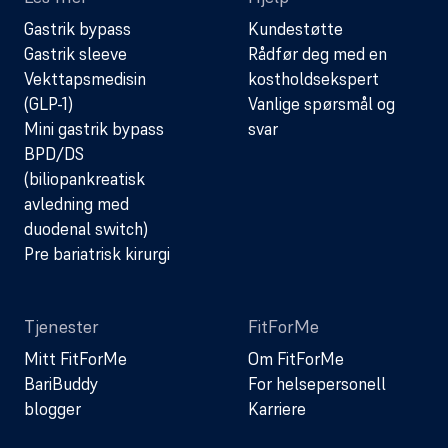
Gastrik bypass
Kundestøtte
Gastrik sleeve
Rådfør deg med en
Vekttapsmedisin
kostholdsekspert
(GLP-1)
Vanlige spørsmål og
Mini gastrik bypass
svar
BPD/DS
(biliopankreatisk
avledning med
duodenal switch)
Pre bariatrisk kirurgi
Tjenester
FitForMe
Mitt FitForMe
Om FitForMe
BariBuddy
For helsepersonell
blogger
Karriere