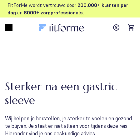
FitForMe wordt vertrouwd door
200.000+ klanten per
dag
en
8000+ zorgprofessionals.
MyFFM ac
Open menu
items
Sterker na een gastric
sleeve
Wij helpen je herstellen, je sterker te voelen en gezond
te blijven. Je staat er niet alleen voor tijdens deze reis.
Hieronder vind je ons deskundige advies.