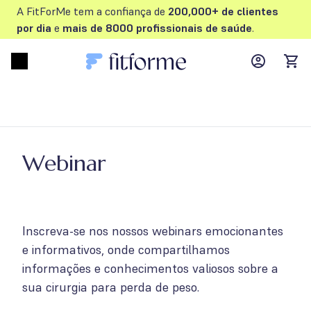
A FitForMe tem a confiança de
200,000+ de clientes
por dia
e
mais de 8000 profissionais de saúde
.
MyFFM ac
Open menu
items
Webinar
Inscreva-se nos nossos webinars emocionantes
e informativos, onde compartilhamos
informações e conhecimentos valiosos sobre a
sua cirurgia para perda de peso.