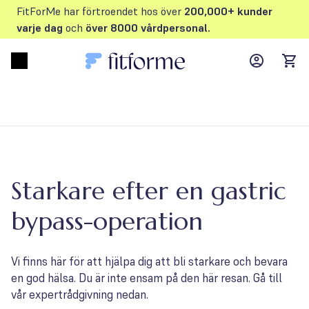
FitForMe har förtroendet hos över
200,000+ kunder
varje dag
och
över 8000 vårdpersonal.
MyFFM ac
Open menu
items
Starkare efter en gastric
bypass-operation
Vi finns här för att hjälpa dig att bli starkare och bevara
en god hälsa. Du är inte ensam på den här resan. Gå till
vår expertrådgivning nedan.