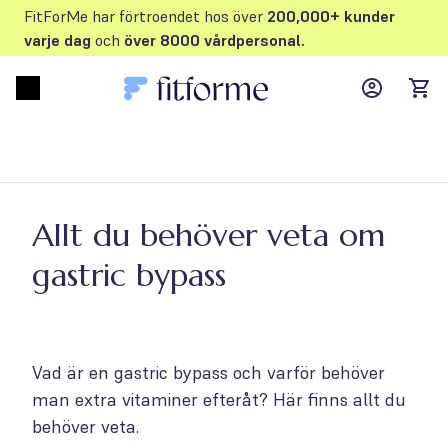
FitForMe har förtroendet hos över
200,000+ kunder
varje dag
och
över 8000 vårdpersonal.
MyFFM ac
Open menu
items
Allt du behöver veta om
gastric bypass
Vad är en gastric bypass och varför behöver
man extra vitaminer efteråt? Här finns allt du
behöver veta.