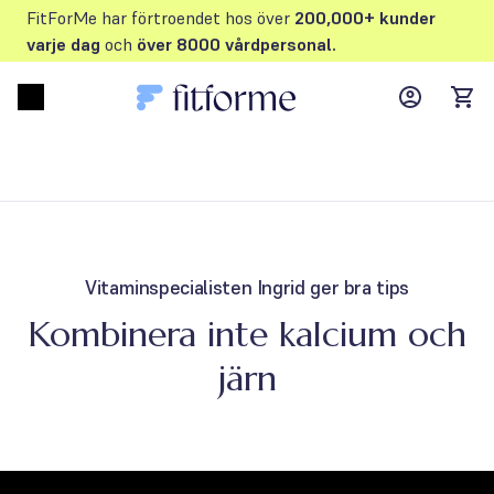
FitForMe har förtroendet hos över
200,000+ kunder
varje dag
och
över 8000 vårdpersonal.
MyFFM ac
Open menu
items
Vitaminspecialisten Ingrid ger bra tips
Kombinera inte kalcium och
järn