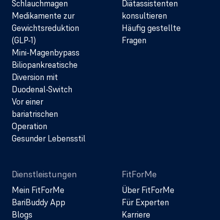
Schlauchmagen
Diätassistenten
Medikamente zur
konsultieren
Gewichtsreduktion
Häufig gestellte
(GLP-1)
Fragen
Mini-Magenbypass
Biliopankreatische
Diversion mit
Duodenal-Switch
Vor einer
bariatrischen
Operation
Gesunder Lebensstil
Dienstleistungen
FitForMe
Mein FitForMe
Über FitForMe
BariBuddy App
Für Experten
Blogs
Karriere