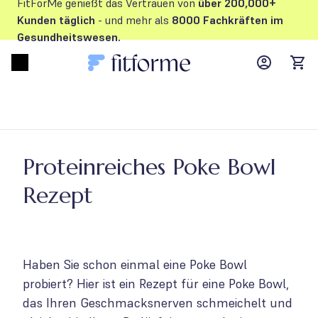
FitForMe genießt das Vertrauen von
über 200,000+
Kunden
täglich
- und mehr als
8000 Fachkräften im
Gesundheitswesen.
MyFFM ac
Open menu
items
Proteinreiches Poke Bowl
Rezept
Haben Sie schon einmal eine Poke Bowl
probiert? Hier ist ein Rezept für eine Poke Bowl,
das Ihren Geschmacksnerven schmeichelt und