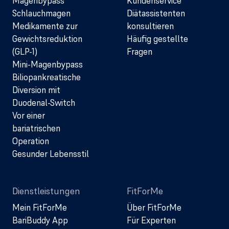
Magenbypass
Kundenservice
Schlauchmagen
Diätassistenten
Medikamente zur
konsultieren
Gewichtsreduktion
Häufig gestellte
(GLP-1)
Fragen
Mini-Magenbypass
Biliopankreatische
Diversion mit
Duodenal-Switch
Vor einer
bariatrischen
Operation
Gesunder Lebensstil
Dienstleistungen
FitForMe
Mein FitForMe
Über FitForMe
BariBuddy App
Für Experten