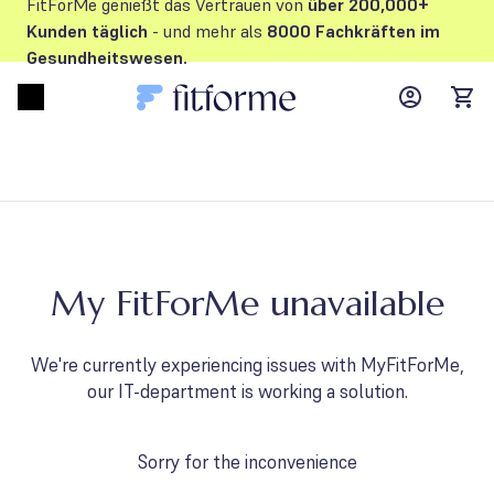
FitForMe genießt das Vertrauen von
über 200,000+
Kunden
täglich
- und mehr als
8000 Fachkräften im
Gesundheitswesen.
MyFFM ac
Open menu
items
My FitForMe unavailable
We're currently experiencing issues with MyFitForMe,
our IT-department is working a solution.
Sorry for the inconvenience