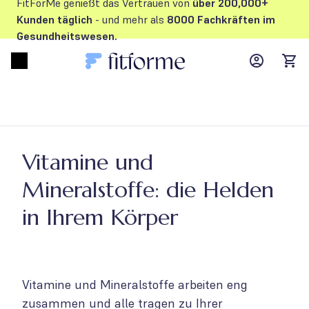
FitForMe genießt das Vertrauen von
über 200,000+
Kunden
täglich
- und mehr als
8000 Fachkräften im
Gesundheitswesen.
MyFFM ac
Open menu
items
Vitamine und
Mineralstoffe: die Helden
in Ihrem Körper
Vitamine und Mineralstoffe arbeiten eng
zusammen und alle tragen zu Ihrer