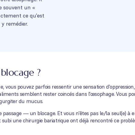
le souvent un «
xactement ce qu'est
 y remédier.
 blocage ?
ue, vous pouvez parfois ressentir une sensation d'oppressio
 aliments semblent rester coincés dans l'œsophage. Vous p
égurgiter du mucus.
de passage — un blocage. Et vous n'êtes pas le/la seul(e) à en
ubi une chirurgie bariatrique ont déjà rencontré ce probl