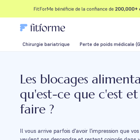
FitForMe bénéficie de la confiance de
200,000+ c
Chirurgie bariatrique
Perte de poids médicale (G
Les blocages alimentai
qu'est-ce que c'est e
faire ?
Il vous arrive parfois d'avoir l'impression que vo
veulent pas descendre et restent coincés dans 