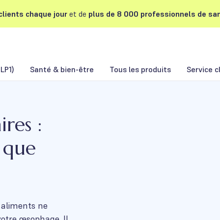
lients chaque jour
et de
plus de 8 000 professionnels de san
LP1)
Santé & bien-être
Tous les produits
Service c
res :
t que
s aliments ne
votre œsophage. Il