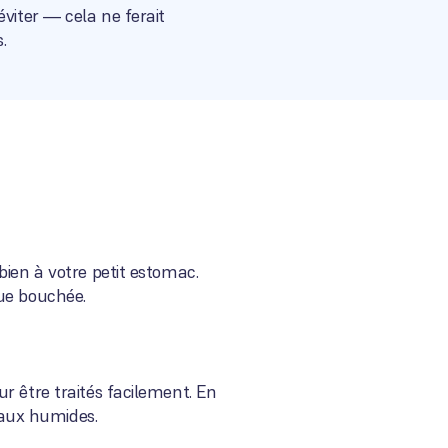
viter — cela ne ferait
.
bien à votre petit estomac.
que bouchée.
r être traités facilement. En
eaux humides.