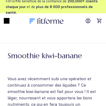
FitForMe bénéficie de la confiance de
200,000+ clients
chaque jour
et de
plus de 8 000 professionnels de
santé.
MyFFM ac
Open menu
items
Smoothie kiwi-banane
Vous avez récemment subi une opération et
continuez à consommer des liquides ? Ce
smoothie kiwi-banane est fait pour vous ! Il est
léger, nourrissant et vous apportera les bons
nutriments, ce qui en fera toujours un