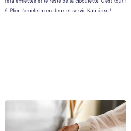
feta émiettée et le reste de la ciboulette. C'est tout !
Plier l'omelette en deux et servir. Kalí órexi !