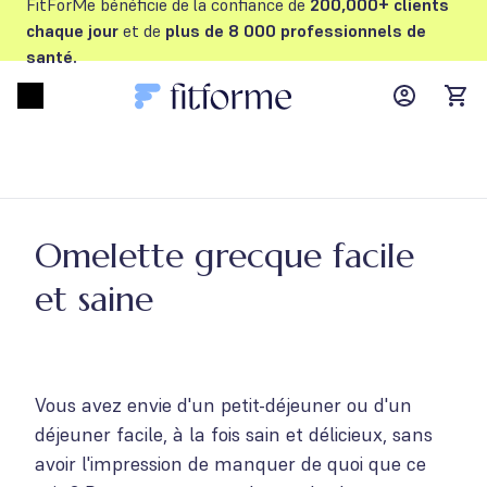
FitForMe bénéficie de la confiance de
200,000+ clients
chaque jour
et de
plus de 8 000 professionnels de
santé.
MyFFM ac
Open menu
items
Omelette grecque facile
et saine
Vous avez envie d'un petit-déjeuner ou d'un
déjeuner facile, à la fois sain et délicieux, sans
avoir l'impression de manquer de quoi que ce