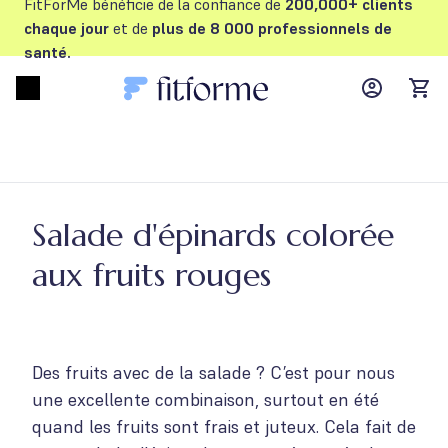
FitForMe bénéficie de la confiance de
200,000+ clients
chaque jour
et de
plus de 8 000 professionnels de
santé.
MyFFM ac
Open menu
items
Salade d'épinards colorée
aux fruits rouges
Des fruits avec de la salade ? C’est pour nous
une excellente combinaison, surtout en été
quand les fruits sont frais et juteux. Cela fait de