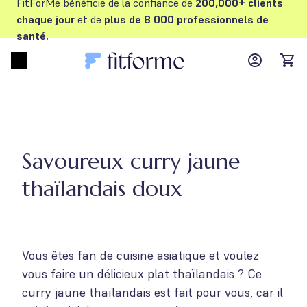
FitForMe bénéficie de la confiance de
200,000+ clients
chaque jour
et de
plus de 8 000 professionnels de
santé.
MyFFM ac
Open menu
items
Savoureux curry jaune
thaïlandais doux
Vous êtes fan de cuisine asiatique et voulez
vous faire un délicieux plat thaïlandais ? Ce
curry jaune thaïlandais est fait pour vous, car il