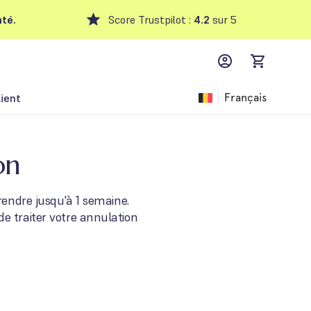
té.
Score Trustpilot :
4.2
sur 5
MyFFM account,
items in car
lient
Français
on
rendre jusqu'à 1 semaine.
e traiter votre annulation