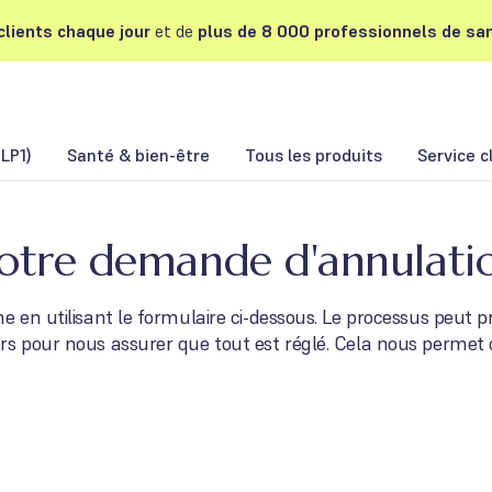
lients chaque jour
et de
plus de 8 000 professionnels de san
LP1)
Santé & bien-être
Tous les produits
Service c
otre demande d'annulati
e en utilisant le formulaire ci-dessous. Le processus peut p
s pour nous assurer que tout est réglé. Cela nous permet d