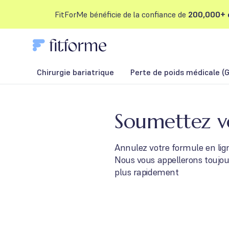
FitForMe bénéficie de la confiance de
200,000+ c
Chirurgie bariatrique
Perte de poids médicale (G
Soumettez v
Annulez votre formule en lign
Nous vous appellerons toujour
plus rapidement