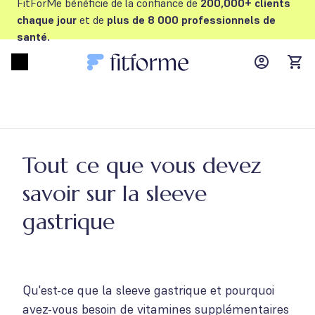
FitForMe bénéficie de la confiance de
200,000+ clients
chaque jour
et de
plus de 8 000 professionnels de
santé.
MyFFM ac
Open menu
items
Tout ce que vous devez
savoir sur la sleeve
gastrique
Qu'est-ce que la sleeve gastrique et pourquoi
avez-vous besoin de vitamines supplémentaires