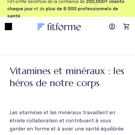
FitForMe bénéficie de la confiance de
200,000+ clients
chaque jour
et de
plus de 8 000 professionnels de
santé.
MyFFM ac
Open menu
items
Vitamines et minéraux : les
héros de notre corps
Les vitamines et les minéraux travaillent en
étroite collaboration et contribuent à vous
garder en forme et à avoir une santé équilibrée.