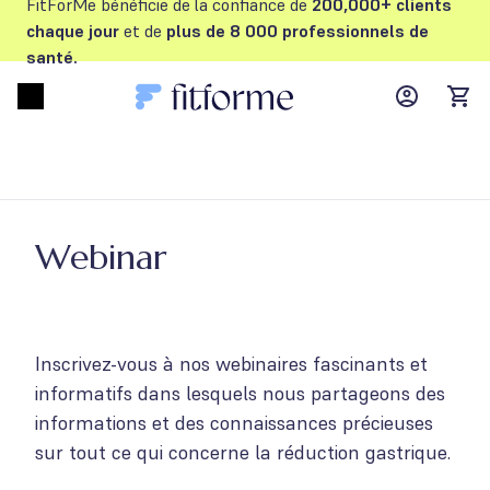
FitForMe bénéficie de la confiance de
200,000+ clients
chaque jour
et de
plus de 8 000 professionnels de
santé.
MyFFM ac
Open menu
items
Webinar
Inscrivez-vous à nos webinaires fascinants et
informatifs dans lesquels nous partageons des
informations et des connaissances précieuses
sur tout ce qui concerne la réduction gastrique.