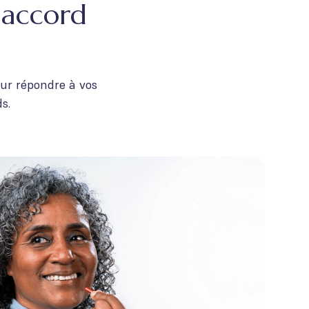
 accord
our répondre à vos
s.