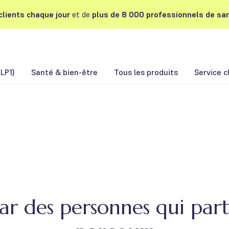
lients chaque jour
et de
plus de 8 000 professionnels de san
LP1)
Santé & bien-être
Tous les produits
Service c
r des personnes qui par