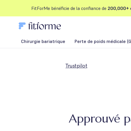
FitForMe bénéficie de la confiance de
200,000+ c
Chirurgie bariatrique
Perte de poids médicale (G
Trustpilot
Approuvé pa