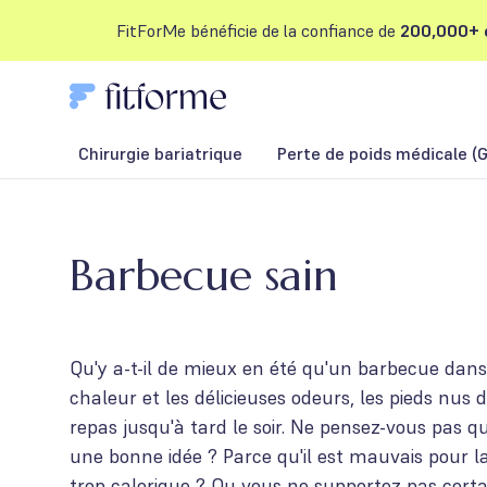
FitForMe bénéficie de la confiance de
200,000+ c
Chirurgie bariatrique
Perte de poids médicale (G
Barbecue sain
Qu'y a-t-il de mieux en été qu'un barbecue dans 
chaleur et les délicieuses odeurs, les pieds nus d
repas jusqu'à tard le soir. Ne pensez-vous pas q
une bonne idée ? Parce qu'il est mauvais pour la
trop calorique ? Ou vous ne supportez pas certa