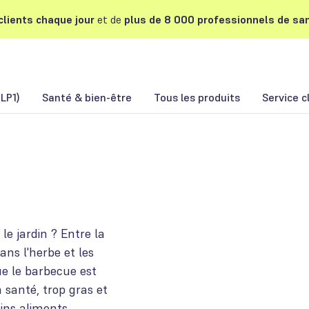
lients chaque jour
et de
plus de 8 000 professionnels de san
LP1)
Santé & bien-être
Tous les produits
Service c
le jardin ? Entre la
ans l'herbe et les
ue le barbecue est
 santé, trop gras et
ins aliments