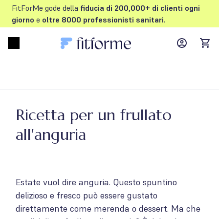
FitForMe gode della
fiducia di 200,000+ di clienti
ogni
giorno
e
oltre
8000 professionisti sanitari.
MyFFM ac
Open menu
items
Ricetta per un frullato
all'anguria
Estate vuol dire anguria. Questo spuntino
delizioso e fresco può essere gustato
direttamente come merenda o dessert. Ma che