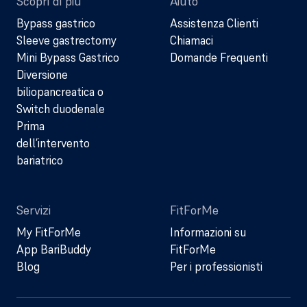
Scopri di più
Aiuto
Bypass gastrico
Assistenza Clienti
Sleeve gastrectomy
Chiamaci
Mini Bypass Gastrico
Domande Frequenti
Diversione
biliopancreatica o
Switch duodenale
Prima
dell’intervento
bariatrico
Servizi
FitForMe
My FitForMe
Informazioni su
App BariBuddy
FitForMe
Blog
Per i professionisti