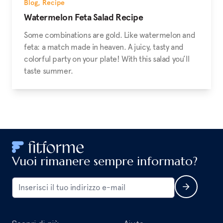
Blog
,
Recipe
Watermelon Feta Salad Recipe
Some combinations are gold. Like watermelon and
feta: a match made in heaven. A juicy, tasty and
colorful party on your plate! With this salad you’ll
taste summer.
Vuoi rimanere sempre informato?