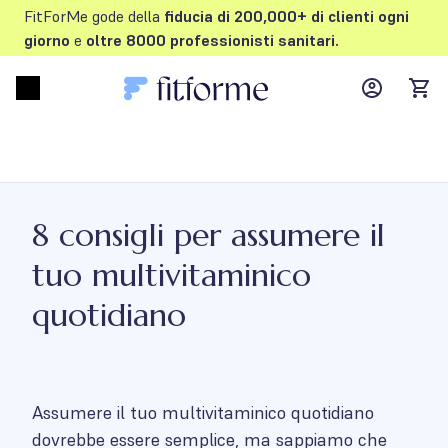
FitForMe gode della
fiducia di 200,000+ di clienti
ogni
giorno
e
oltre
8000 professionisti sanitari.
MyFFM ac
Open menu
items
8 consigli per assumere il
tuo multivitaminico
quotidiano
Assumere il tuo multivitaminico quotidiano
dovrebbe essere semplice, ma sappiamo che