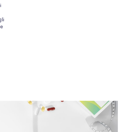
i
li
 ​​
più?