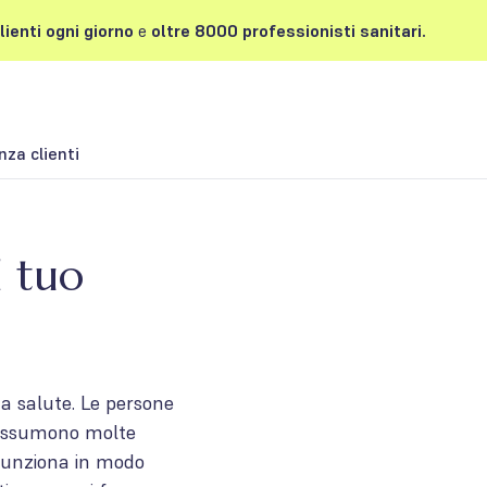
lienti
ogni giorno
e
oltre
8000 professionisti sanitari.
nza clienti
l tuo
a salute. Le persone
 assumono molte
 funziona in modo