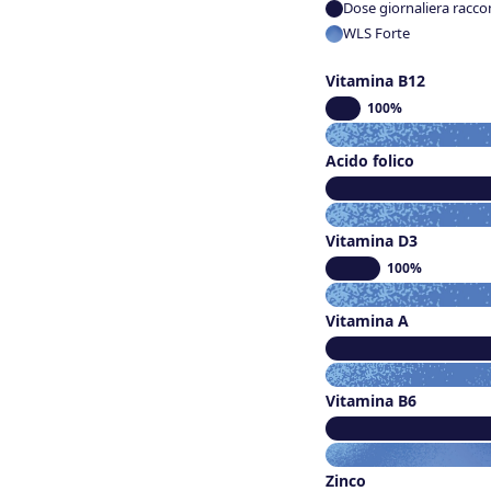
Dose giornaliera racco
WLS Forte
Vitamina B12
100%
Acido folico
Vitamina D3
100%
Vitamina A
Vitamina B6
Zinco