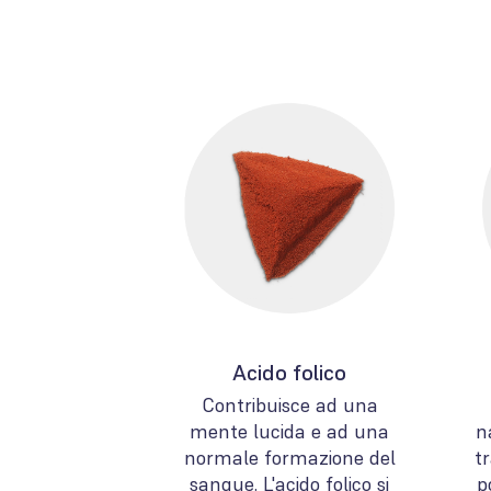
Acido folico
Contribuisce ad una
mente lucida e ad una
n
normale formazione del
t
sangue. L'acido folico si
p