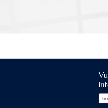
i minerali agiscono nel tuo corpo? In questo blog te
vitamine e minerali più importanti per la salute.
Vu
in