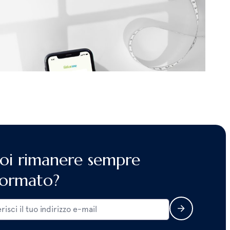
 lo raccontiamo e qui potrai scoprire le 21
oi rimanere sempre
formato?