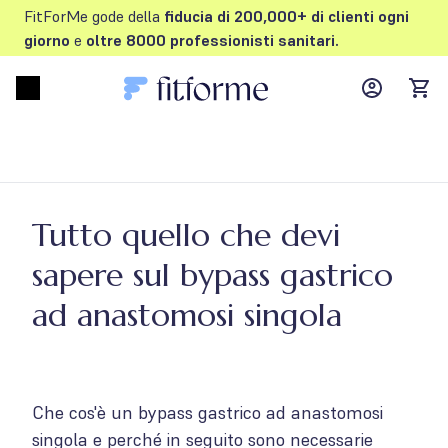
FitForMe gode della
fiducia di 200,000+ di clienti
ogni
giorno
e
oltre
8000 professionisti sanitari.
MyFFM ac
Open menu
items
Tutto quello che devi
sapere sul bypass gastrico
ad anastomosi singola
Che cos'è un bypass gastrico ad anastomosi
singola e perché in seguito sono necessarie