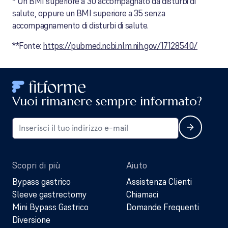
* Un BMI superiore a 30 accompagnato da disturbi di
salute, oppure un BMI superiore a 35 senza
accompagnamento di disturbi di salute.
**Fonte:
https://pubmed.ncbi.nlm.nih.gov/17128540/
Vuoi rimanere sempre informato?
Scopri di più
Aiuto
Bypass gastrico
Assistenza Clienti
Sleeve gastrectomy
Chiamaci
Mini Bypass Gastrico
Domande Frequenti
Diversione