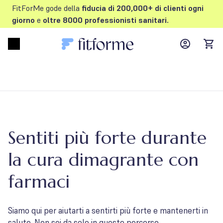
FitForMe gode della
fiducia di 200,000+ di clienti
ogni
giorno
e
oltre
8000 professionisti sanitari.
MyFFM ac
Open menu
items
Sentiti più forte durante
la cura dimagrante con
farmaci
Siamo qui per aiutarti a sentirti più forte e mantenerti in
salute. Non sei da solo in questo percorso.