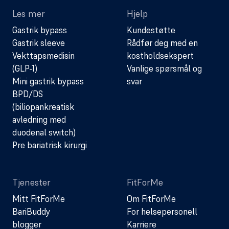
Les mer
Hjelp
Gastrik bypass
Kundestøtte
Gastrik sleeve
Rådfør deg med en
Vekttapsmedisin
kostholdsekspert
(GLP-1)
Vanlige spørsmål og
Mini gastrik bypass
svar
BPD/DS
(biliopankreatisk
avledning med
duodenal switch)
Pre bariatrisk kirurgi
Tjenester
FitForMe
Mitt FitForMe
Om FitForMe
BariBuddy
For helsepersonell
blogger
Karriere