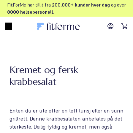
FitForMe har tillit fra
200,000+ kunder hver dag
og over
8000 helsepersonell.
MyFFM ac
Open menu
items
Kremet og fersk
krabbesalat
Enten du er ute etter en lett lunsj eller en sunn
grillrett. Denne krabbesalaten anbefales på det
sterkeste. Deilig fyldig og kremet, men også