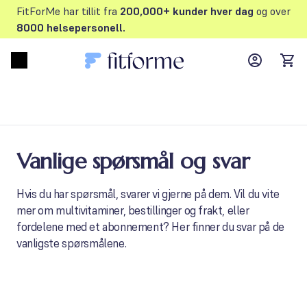
FitForMe har tillit fra
200,000+ kunder hver dag
og over
8000 helsepersonell.
MyFFM ac
Open menu
items
Vanlige spørsmål og svar
Hvis du har spørsmål, svarer vi gjerne på dem. Vil du vite
mer om multivitaminer, bestillinger og frakt, eller
fordelene med et abonnement? Her finner du svar på de
vanligste spørsmålene.