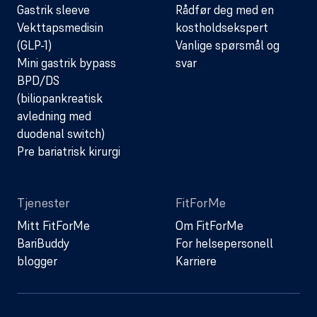
Gastrik sleeve
Rådfør deg med en
Vekttapsmedisin
kostholdsekspert
(GLP-1)
Vanlige spørsmål og
Mini gastrik bypass
svar
BPD/DS
(biliopankreatisk
avledning med
duodenal switch)
Pre bariatrisk kirurgi
Tjenester
FitForMe
Mitt FitForMe
Om FitForMe
BariBuddy
For helsepersonell
blogger
Karriere