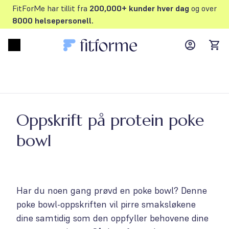
FitForMe har tillit fra
200,000+ kunder hver dag
og over
8000 helsepersonell.
MyFFM ac
Open menu
items
Oppskrift på protein poke
bowl
Har du noen gang prøvd en poke bowl? Denne
poke bowl-oppskriften vil pirre smaksløkene
dine samtidig som den oppfyller behovene dine