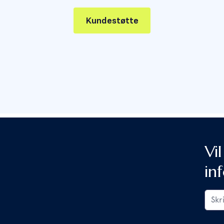
Kundestøtte
Vi
in