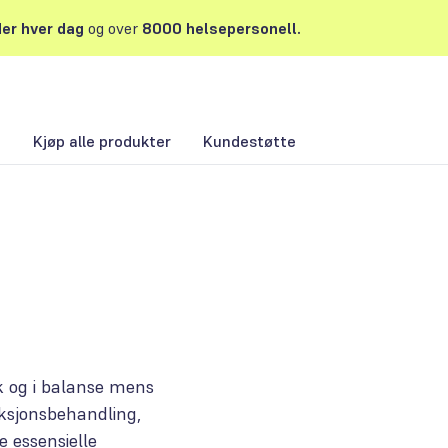
er hver dag
og over
8000 helsepersonell.
)
Kjøp alle produkter
Kundestøtte
sk og i balanse mens
uksjonsbehandling,
 essensielle