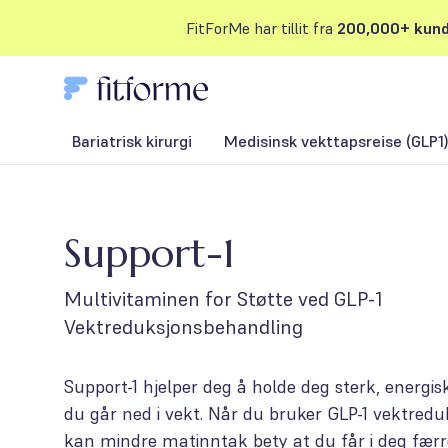
FitForMe har tillit fra
200,000+ kund
Bariatrisk kirurgi
Medisinsk vekttapsreise (GLP1
Support-1
Multivitaminen for Støtte ved GLP-1
Vektreduksjonsbehandling
Support-1 hjelper deg å holde deg sterk, energi
du går ned i vekt. Når du bruker GLP-1 vektred
kan mindre matinntak bety at du får i deg færre