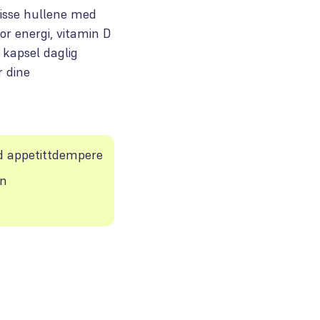
 disse hullene med
or energi, vitamin D
 kapsel daglig
r dine
ed appetittdempere
en