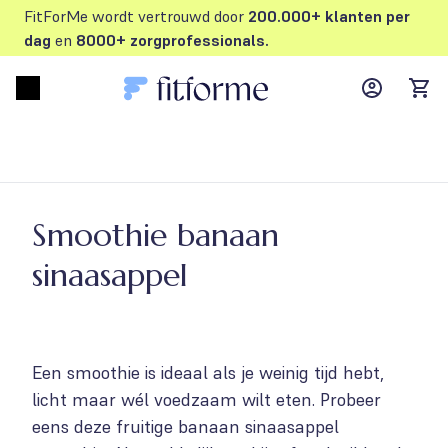
FitForMe wordt vertrouwd door
200.000+ klanten per
dag
en
8000+ zorgprofessionals.
MyFFM ac
Open menu
items
Smoothie banaan
sinaasappel
Een smoothie is ideaal als je weinig tijd hebt,
licht maar wél voedzaam wilt eten. Probeer
eens deze fruitige banaan sinaasappel