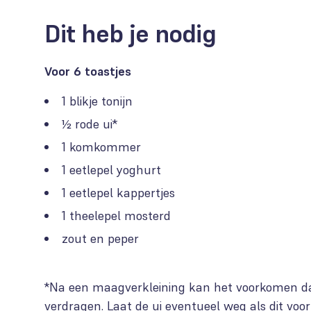
Dit heb je nodig
Voor 6 toastjes
1 blikje tonijn
½ rode ui*
1 komkommer
1 eetlepel yoghurt
1 eetlepel kappertjes
1 theelepel mosterd
zout en peper
*Na een maagverkleining kan het voorkomen da
verdragen. Laat de ui eventueel weg als dit voor 