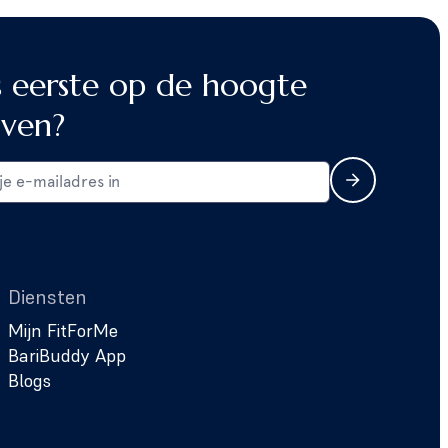
s eerste op de hoogte
jven?
Diensten
Mijn FitForMe
BariBuddy App
Blogs