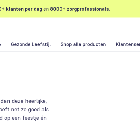
+ klanten per dag
en
8000+ zorgprofessionals.
e
Gezonde Leefstijl
Shop alle producten
Klantense
 dan deze heerlijke,
oeft net zo goed als
d op een feestje én