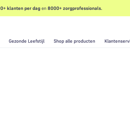
0+ klanten per dag
en
8000+ zorgprofessionals.
Gezonde Leefstijl
Shop alle producten
Klantenserv