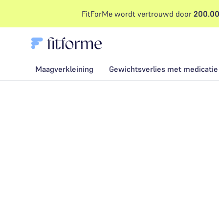
FitForMe wordt vertrouwd door
200.00
Maagverkleining
Gewichtsverlies met medicatie