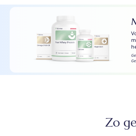
Vo
m
he
Ge
Ge
Zo ge