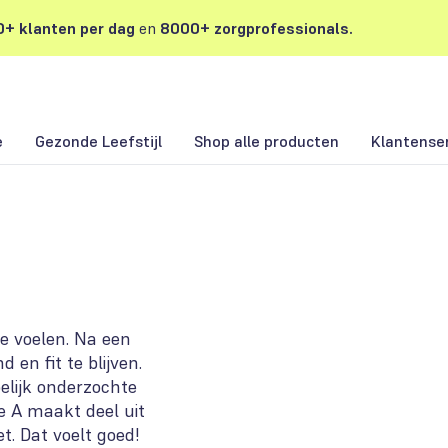
+ klanten per dag
en
8000+ zorgprofessionals.
e
Gezonde Leefstijl
Shop alle producten
Klantense
te voelen. Na een
en fit te blijven.
elijk onderzochte
ne A maakt deel uit
. Dat voelt goed!