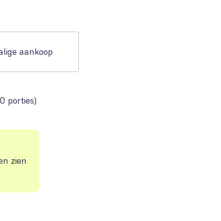
lige aankoop
0 porties
)
ven zien