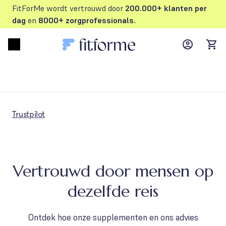
FitForMe wordt vertrouwd door
200.000+ klanten per
dag
en
8000+ zorgprofessionals.
MyFFM ac
Open menu
items
Trustpilot
Vertrouwd door mensen op
dezelfde reis
Ontdek hoe onze supplementen en ons advies