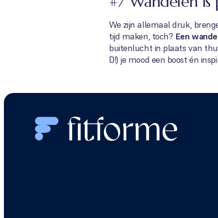
#7 Wandelen is 
We zijn allemaal druk, breng
tijd maken, toch?
Een wandeli
buitenlucht in plaats van thui
D!) je mood een boost én insp