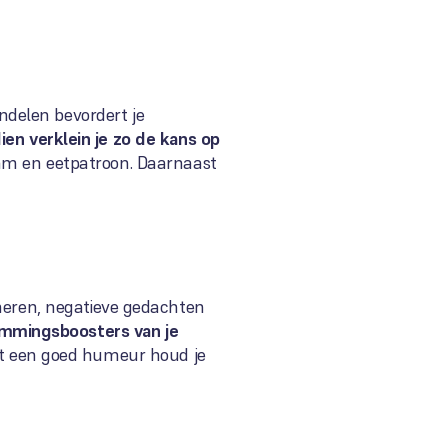
ndelen bevordert je
en verklein je zo de kans op
aam en eetpatroon. Daarnaast
lmeren, negatieve gedachten
temmingsboosters van je
et een goed humeur houd je