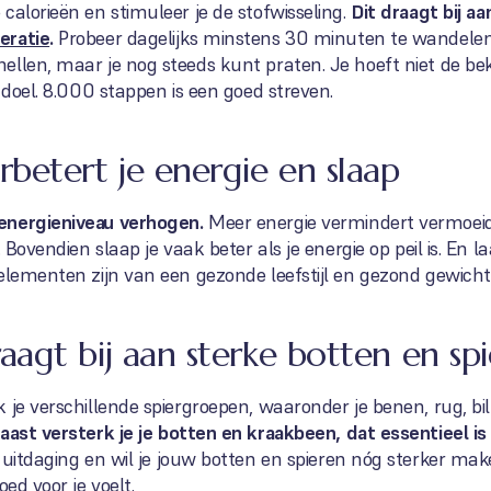
calorieën en stimuleer je de stofwisseling.
Dit draagt bij a
eratie
.
Probeer dagelijks minstens 30 minuten te wandelen
ellen, maar je nog steeds kunt praten. Je hoeft niet de b
 doel. 8.000 stappen is een goed streven.
betert je energie en slaap
energieniveau verhogen.
Meer energie vermindert vermoeidh
. Bovendien slaap je vaak beter als je energie op peil is. En
elementen zijn van een gezonde leefstijl en gezond gewicht
agt bij aan sterke botten en sp
 je verschillende spiergroepen, waaronder je benen, rug, bil
aast versterk je je botten en kraakbeen, dat essentieel is 
uitdaging en wil je jouw botten en spieren nóg sterker ma
ed voor je voelt.