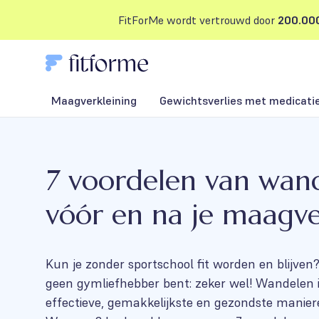
FitForMe wordt vertrouwd door
200.000
Maagverkleining
Gewichtsverlies met medicati
7 voordelen van wan
vóór en na je maagve
Kun je zonder sportschool fit worden en blijven
geen gymliefhebber bent: zeker wel! Wandelen 
effectieve, gemakkelijkste en gezondste manie