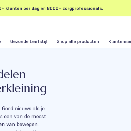
+ klanten per dag
en
8000+ zorgprofessionals.
e
Gezonde Leefstijl
Shop alle producten
Klantense
delen
rkleining
? Goed nieuws als je
is een van de meest
ren van bewegen.