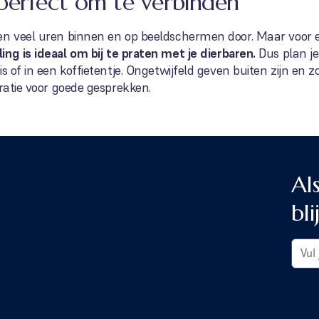
perfect om te verbinden
en veel uren binnen en op beeldschermen door. Maar voor 
ng is ideaal om bij te praten met je dierbaren.
Dus plan je
s of in een koffietentje. Ongetwijfeld geven buiten zijn en 
iratie voor goede gesprekken.
Al
bli