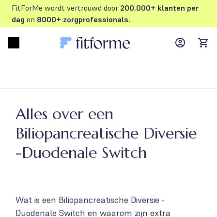
FitForMe wordt vertrouwd door
200.000+ klanten per
dag
en
8000+ zorgprofessionals.
MyFFM ac
Open menu
items
Alles over een
Biliopancreatische Diversie
-Duodenale Switch
Wat is een Biliopancreatische Diversie -
Duodenale Switch en waarom zijn extra