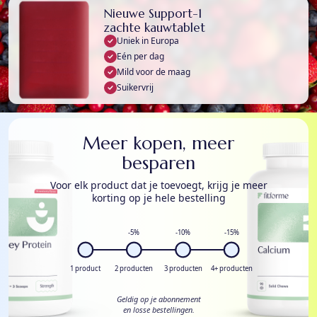
Nieuwe Support-1
zachte kauwtablet
Uniek in Europa
Eén per dag
Mild voor de maag
Suikervrij
Meer kopen, meer
besparen
Voor elk product dat je toevoegt, krijg je meer
korting op je hele bestelling
-5%
-10%
-15%
1 product
2 producten
3 producten
4+ producten
Geldig op je abonnement
en losse bestellingen.