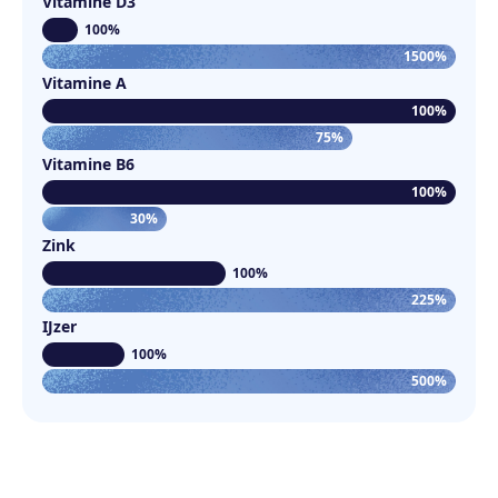
Vitamine D3
100%
1500%
Vitamine A
100%
75%
Vitamine B6
100%
30%
Zink
100%
225%
IJzer
100%
500%