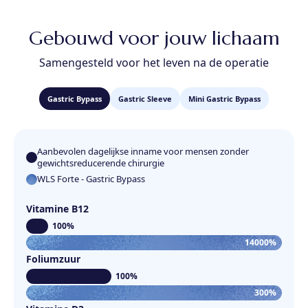
Gebouwd voor jouw lichaam
Samengesteld voor het leven na de operatie
Gastric Bypass
Gastric Sleeve
Mini Gastric Bypass
Aanbevolen dagelijkse inname voor mensen zonder
gewichtsreducerende chirurgie
WLS Forte - Gastric Bypass
Vitamine B12
100%
14000%
Foliumzuur
100%
300%