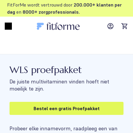
FitForMe wordt vertrouwd door
200.000+ klanten per
dag
en
8000+ zorgprofessionals.
MyFFM ac
Open menu
items
WLS proefpakket
De juiste multivitaminen vinden hoeft niet
moeilijk te zijn.
Bestel een gratis Proefpakket
Probeer elke innamevorm, raadpleeg een van