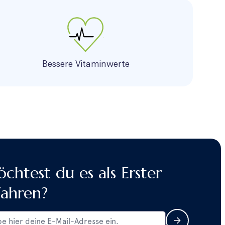
Bessere Vitaminwerte
chtest du es als Erster
fahren?