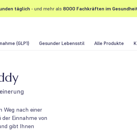
unden
täglich
- und mehr als
8000 Fachkräften im Gesundhei
nahme (GLP1)
Gesunder Lebensstil
Alle Produkte
K
uddy
leinerung
em Weg nach einer
ei der Einnahme von
und gibt Ihnen