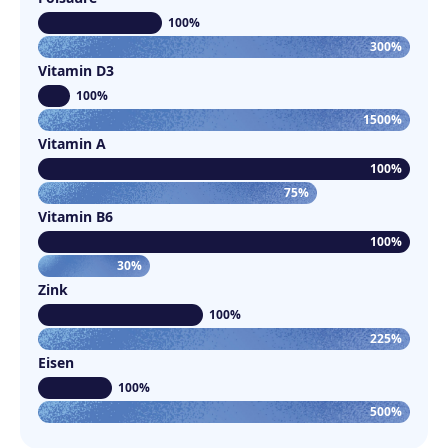
100%
300%
Vitamin D3
100%
1500%
Vitamin A
100%
75%
Vitamin B6
100%
30%
Zink
100%
225%
Eisen
100%
500%