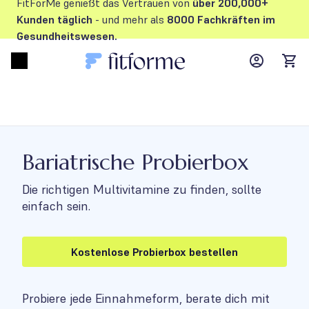
FitForMe genießt das Vertrauen von
über 200,000+
Kunden
täglich
- und mehr als
8000 Fachkräften im
Gesundheitswesen.
MyFFM ac
Open menu
items
Bariatrische Probierbox
Die richtigen Multivitamine zu finden, sollte
einfach sein.
Kostenlose Probierbox bestellen
Probiere jede Einnahmeform, berate dich mit