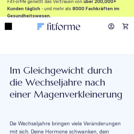
FitForMe genießt das Vertrauen von
über 200,000+
Kunden
täglich
- und mehr als
8000 Fachkräften im
Gesundheitswesen.
MyFFM ac
Open menu
items
Im Gleichgewicht durch
die Wechseljahre nach
einer Magenverkleinerung
Die Wechseljahre bringen viele Veränderungen
mit sich. Deine Hormone schwanken, dein