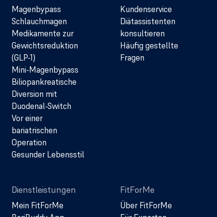
Magenbypass
Kundenservice
Schlauchmagen
Diätassistenten
Medikamente zur
konsultieren
Gewichtsreduktion
Häufig gestellte
(GLP-1)
Fragen
Mini-Magenbypass
Biliopankreatische
Diversion mit
Duodenal-Switch
Vor einer
bariatrischen
Operation
Gesunder Lebensstil
Dienstleistungen
FitForMe
Mein FitForMe
Über FitForMe