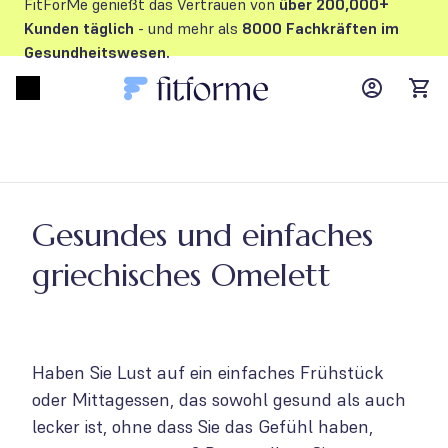
FitForMe genießt das Vertrauen von
über 200,000+
Kunden
täglich
- und mehr als
8000 Fachkräften im
Gesundheitswesen.
MyFFM ac
Open menu
items
Gesundes und einfaches
griechisches Omelett
Haben Sie Lust auf ein einfaches Frühstück
oder Mittagessen, das sowohl gesund als auch
lecker ist, ohne dass Sie das Gefühl haben,