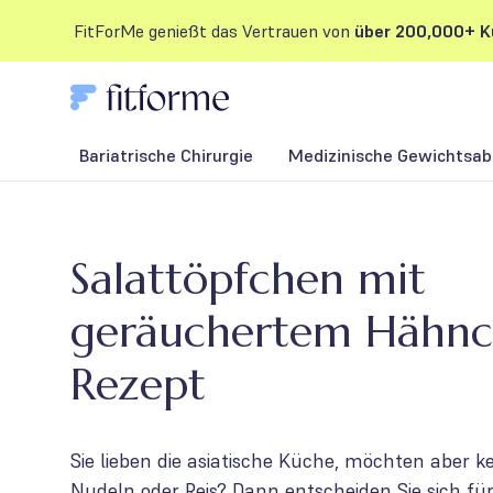
FitForMe genießt das Vertrauen von
über 200,000+ K
Bariatrische Chirurgie
Medizinische Gewichtsab
Salattöpfchen mit
geräuchertem Hähn
Rezept
Sie lieben die asiatische Küche, möchten aber ke
Nudeln oder Reis? Dann entscheiden Sie sich fü