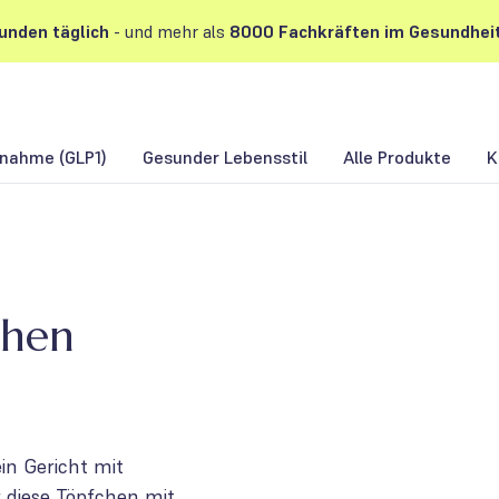
unden
täglich
- und mehr als
8000 Fachkräften im Gesundhei
nahme (GLP1)
Gesunder Lebensstil
Alle Produkte
K
chen
in Gericht mit
r diese Töpfchen mit