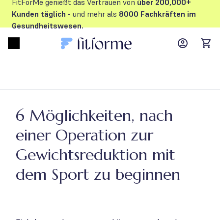
FitForMe genießt das Vertrauen von
über 200,000+
Kunden
täglich
- und mehr als
8000 Fachkräften im
Gesundheitswesen.
MyFFM ac
Open menu
items
6 Möglichkeiten, nach
einer Operation zur
Gewichtsreduktion mit
dem Sport zu beginnen