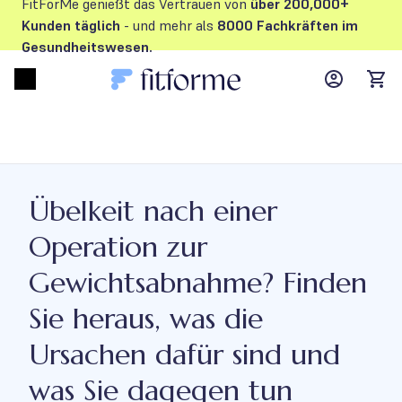
FitForMe genießt das Vertrauen von
über 200,000+
Kunden
täglich
- und mehr als
8000 Fachkräften im
Gesundheitswesen.
MyFFM ac
Open menu
items
Übelkeit nach einer
Operation zur
Gewichtsabnahme? Finden
Sie heraus, was die
Ursachen dafür sind und
was Sie dagegen tun