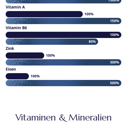
1500%
Vitamin A
100%
150%
Vitamin B6
100%
80%
Zink
100%
300%
Eisen
100%
500%
Vitaminen & Mineralien