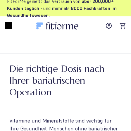
FitForMe genießt das Vertrauen von
über 200,000+
Kunden
täglich
- und mehr als
8000 Fachkräften im
Gesundheitswesen.
MyFFM ac
Open menu
items
Die richtige Dosis nach
Ihrer bariatrischen
Operation
Vitamine und Mineralstoffe sind wichtig für
Ihre Gesundheit. Menschen ohne bariatrischer