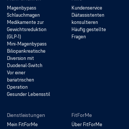
Magenbypass
Kundenservice
Schlauchmagen
Diätassistenten
Medikamente zur
konsultieren
Gewichtsreduktion
Häufig gestellte
(GLP-1)
Fragen
Mini-Magenbypass
Biliopankreatische
Diversion mit
Duodenal-Switch
Vor einer
bariatrischen
Operation
Gesunder Lebensstil
Dienstleistungen
FitForMe
Mein FitForMe
Über FitForMe