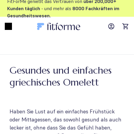
FitForMe genießt das Vertrauen von
über 200,000+
Kunden
täglich
- und mehr als
8000 Fachkräften im
Gesundheitswesen.
MyFFM ac
Open menu
items
Gesundes und einfaches
griechisches Omelett
Haben Sie Lust auf ein einfaches Frühstück
oder Mittagessen, das sowohl gesund als auch
lecker ist, ohne dass Sie das Gefühl haben,