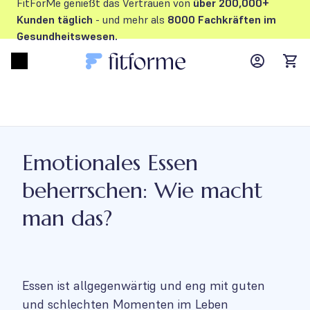
FitForMe genießt das Vertrauen von
über 200,000+
Kunden
täglich
- und mehr als
8000 Fachkräften im
Gesundheitswesen.
MyFFM ac
Open menu
items
Emotionales Essen
beherrschen: Wie macht
man das?
Essen ist allgegenwärtig und eng mit guten
und schlechten Momenten im Leben